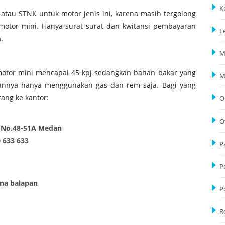
K
 atau STNK untuk motor jenis ini, karena masih tergolong
motor mini. Hanya surat surat dan kwitansi pembayaran
L
.
M
motor mini mencapai 45 kpj sedangkan bahan bakar yang
M
annya hanya menggunakan gas dan rem saja. Bagi yang
ang ke kantor:
O
O
D No.48-51A Medan
 633 633
P
P
ena balapan
P
R