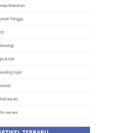
esep Makanan
umah Tangga
EO
eknologi
ps & trik
rending topic
utorial
hat we do
ho we are
ARTIKEL TERBARU