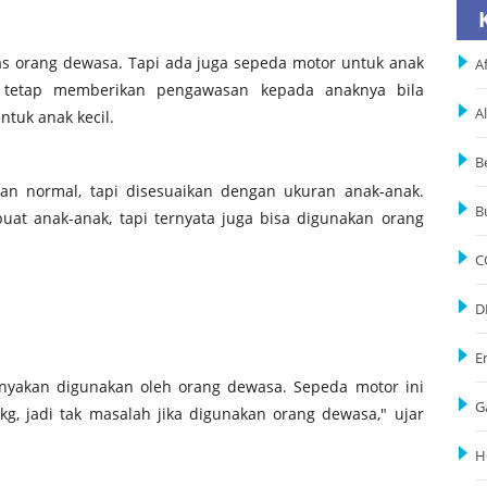
s orang dewasa. Tapi ada juga sepeda motor untuk anak
Af
s tetap memberikan pengawasan kepada anaknya bila
A
tuk anak kecil.
B
an normal, tapi disesuaikan dengan ukuran anak-anak.
B
at anak-anak, tapi ternyata juga bisa digunakan orang
C
D
E
nyakan digunakan oleh orang dewasa. Sepeda motor ini
G
, jadi tak masalah jika digunakan orang dewasa," ujar
H