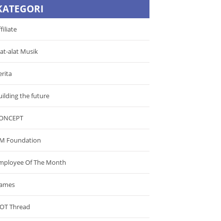
KATEGORI
filiate
lat-alat Musik
erita
uilding the future
ONCEPT
M Foundation
mployee Of The Month
ames
OT Thread