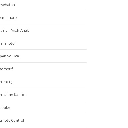
esehatan
earn more
ainan Anak-Anak
ini motor
pen Source
tomotif
arenting
eralatan Kantor
opuler
emote Control