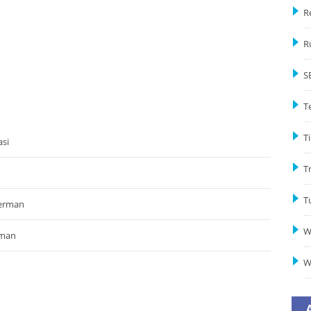
R
R
S
T
Ti
si
T
T
Jerman
W
iman
W